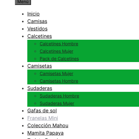
Menú
Inicio
Camisas
Vestidos
Calcetines
Calcetines Hombre
Calcetines Mujer
Pack de Calcetines
Camisetas
Camisetas Mujer
Camisetas Hombre
Sudaderas
Sudaderas Hombre
Sudaderas Mujer
Gafas de sol
Franelas Mini
Colección Mahou
Mamita Papaya