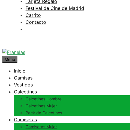
Tarjeta Regalo
Festival de Cine de Madrid
Carrito
Contacto
Menú
Inicio
Camisas
Vestidos
Calcetines
Calcetines Hombre
Calcetines Mujer
Pack de Calcetines
Camisetas
Camisetas Mujer