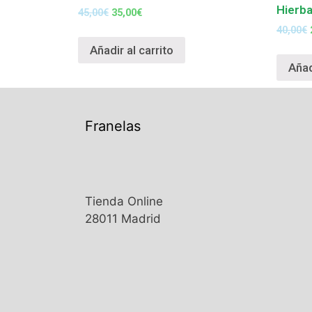
Hierb
45,00
€
35,00
€
40,00
€
Añadir al carrito
Añad
Franelas
Tienda Online
28011 Madrid