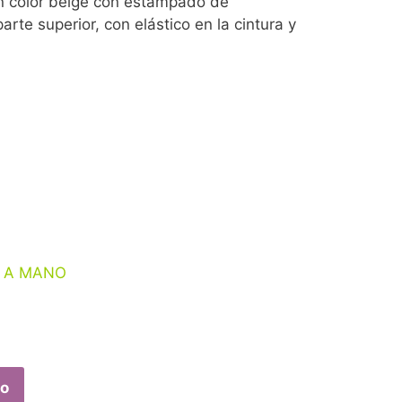
n color beige con estampado de
te superior, con elástico en la cintura y
E A MANO
to