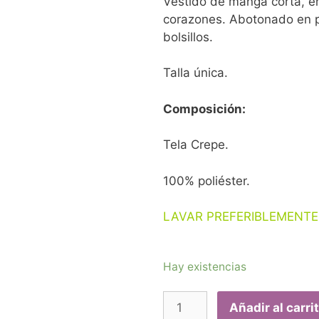
Vestido de manga corta, e
corazones. Abotonado en par
bolsillos.
Talla única.
Composición:
Tela Crepe.
100% poliéster.
LAVAR PREFERIBLEMENT
Hay existencias
Añadir al carri