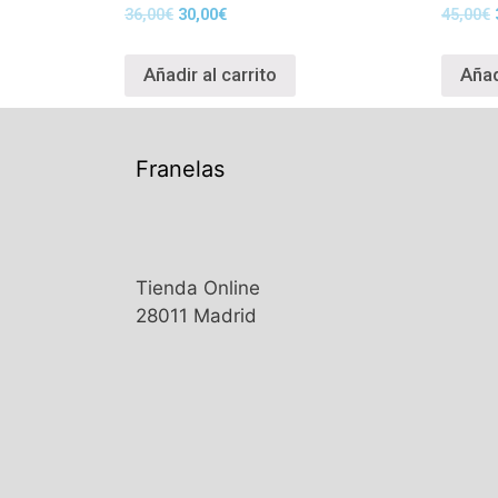
36,00
€
30,00
€
45,00
€
Añadir al carrito
Añad
Franelas
Tienda Online
28011 Madrid